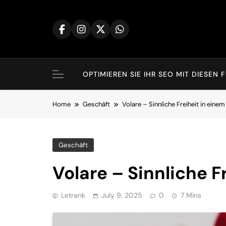
Skip
to
content
OPTIMIEREN SIE IHR SEO MIT DIES
Home
Geschäft
Volare – Sinnliche Freiheit in einem
Geschäft
Volare – Sinnliche F
Letrank
July 9, 2025
0
7 Mins