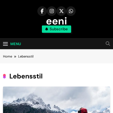
Skip
to
content
eeni
Subscribe
MENU
Home
Lebensstil
Lebensstil