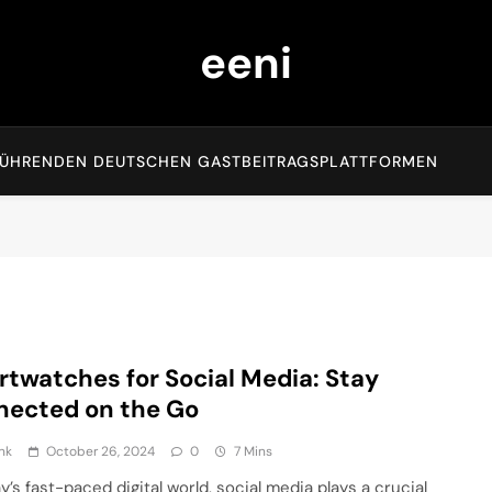
eeni
EN FÜHRENDEN DEUTSCHEN GASTBEITRAGSPLATTFORMEN
twatches for Social Media: Stay
nected on the Go
nk
October 26, 2024
0
7 Mins
y’s fast-paced digital world, social media plays a crucial