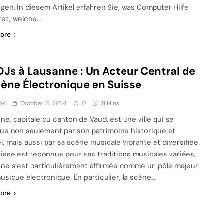
igen. In diesem Artikel erfahren Sie, was Computer Hilfe
et, welche…
ore
DJs à Lausanne : Un Acteur Central de
cène Électronique en Suisse
nk
October 18, 2024
0
11 Mins
ne, capitale du canton de Vaud, est une ville qui se
gue non seulement par son patrimoine historique et
el, mais aussi par sa scène musicale vibrante et diversifiée.
Suisse est reconnue pour ses traditions musicales variées,
ne s’est particulièrement affirmée comme un pôle majeur
musique électronique. En particulier, la scène…
ore