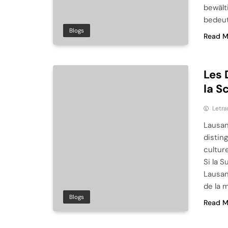
bewält
bedeut
Blogs
Read M
Les 
la S
Letra
Lausan
distin
cultur
Si la 
Lausan
de la 
Blogs
Read M