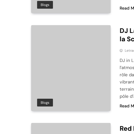
Blogs
Read M
DJ L
la S
Letra
DJ in 
l’atmo
rôle d
vibran
terrai
pôle d
Blogs
Read M
Red 