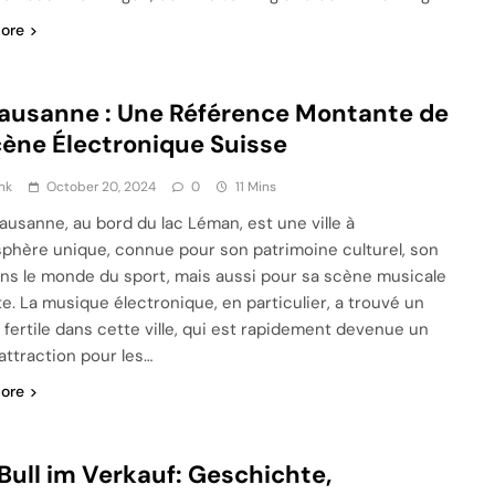
ore
ausanne : Une Référence Montante de
cène Électronique Suisse
nk
October 20, 2024
0
11 Mins
Lausanne, au bord du lac Léman, est une ville à
sphère unique, connue pour son patrimoine culturel, son
ans le monde du sport, mais aussi pour sa scène musicale
te. La musique électronique, en particulier, a trouvé un
n fertile dans cette ville, qui est rapidement devenue un
’attraction pour les…
ore
Bull im Verkauf: Geschichte,