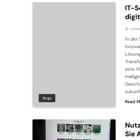
IT-S
digi
Letra
In der
Innova
Lösunge
Transf
eine V
maßges
Geschä
zukunf
Blogs
Read M
Nutz
Sie 