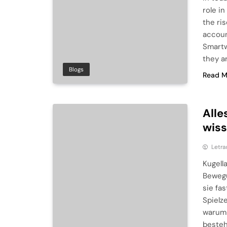
role i
the ri
accoun
Smartw
they a
Blogs
Read M
Alle
wis
Letra
Kugella
Bewegu
sie fa
Spielz
warum 
besteh