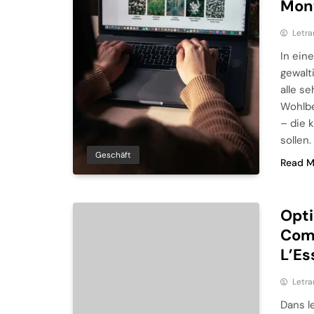
Mon
Letra
In ein
gewalt
alle s
Wohlbe
– die 
sollen
Geschäft
Read M
Opti
Com
L’Es
Letra
Dans l