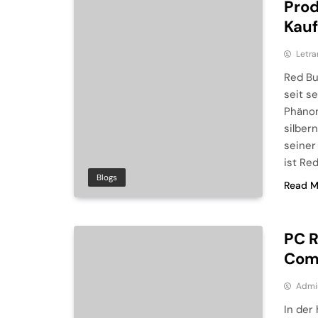
Prod
Kauf
Letra
Red Bu
seit s
Phänom
silber
seiner
ist Re
Blogs
Read M
PC R
Com
Admi
In der