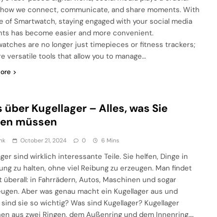
n how we connect, communicate, and share moments. With
se of Smartwatch, staying engaged with your social media
ts has become easier and more convenient.
atches are no longer just timepieces or fitness trackers;
re versatile tools that allow you to manage…
ore
s über Kugellager – Alles, was Sie
sen müssen
nk
October 21, 2024
0
6 Mins
ger sind wirklich interessante Teile. Sie helfen, Dinge in
ng zu halten, ohne viel Reibung zu erzeugen. Man findet
st überall: in Fahrrädern, Autos, Maschinen und sogar
eugen. Aber was genau macht ein Kugellager aus und
sind sie so wichtig? Was sind Kugellager? Kugellager
en aus zwei Ringen, dem Außenring und dem Innenring….