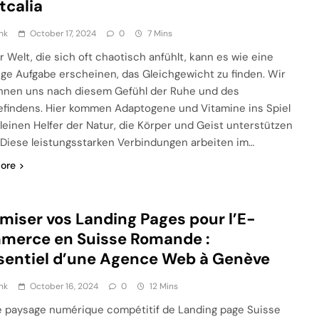
tcalia
nk
October 17, 2024
0
7 Mins
er Welt, die sich oft chaotisch anfühlt, kann es wie eine
ige Aufgabe erscheinen, das Gleichgewicht zu finden. Wir
ehnen uns nach diesem Gefühl der Ruhe und des
findens. Hier kommen Adaptogene und Vitamine ins Spiel
kleinen Helfer der Natur, die Körper und Geist unterstützen
. Diese leistungsstarken Verbindungen arbeiten im…
ore
miser vos Landing Pages pour l’E-
merce en Suisse Romande :
sentiel d’une Agence Web à Genève
nk
October 16, 2024
0
12 Mins
e paysage numérique compétitif de Landing page Suisse