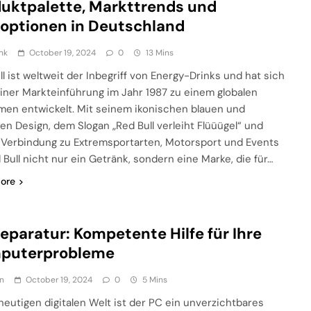
uktpalette, Markttrends und
optionen in Deutschland
nk
October 19, 2024
0
13 Mins
ll ist weltweit der Inbegriff von Energy-Drinks und hat sich
einer Markteinführung im Jahr 1987 zu einem globalen
en entwickelt. Mit seinem ikonischen blauen und
nen Design, dem Slogan „Red Bull verleiht Flüüügel“ und
 Verbindung zu Extremsportarten, Motorsport und Events
d Bull nicht nur ein Getränk, sondern eine Marke, die für…
ore
eparatur: Kompetente Hilfe für Ihre
puterprobleme
n
October 19, 2024
0
5 Mins
 heutigen digitalen Welt ist der PC ein unverzichtbares