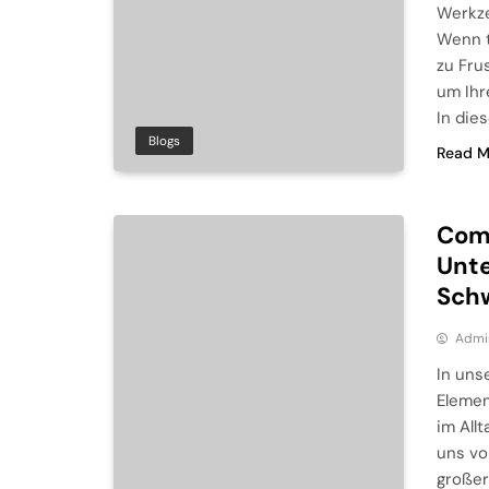
Werkze
Wenn t
zu Fru
um Ihr
In die
Blogs
Read M
Comp
Unte
Schw
Admi
In uns
Elemen
im All
uns vo
großer