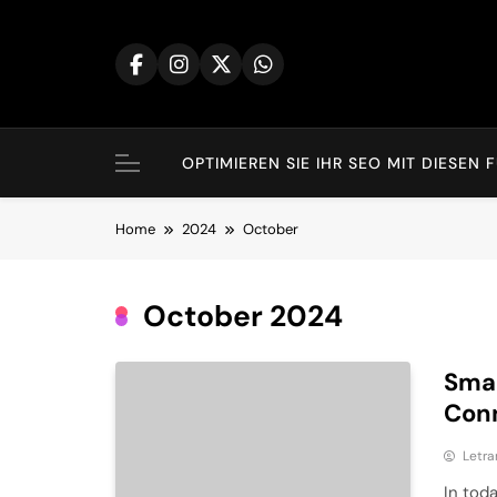
Skip
to
content
OPTIMIEREN SIE IHR SEO MIT DIES
Home
2024
October
October 2024
Smar
Con
Letra
In toda