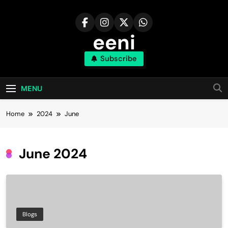
Skip
to
content
eeni
Subscribe
MENU
Home
2024
June
June 2024
Blogs