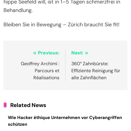
hippe Seefeld will, ist in 1–5 Tagen schmerzfrei in
Behandlung.
Bleiben Sie in Bewegung – Zürich braucht Sie fit!
Post
Previous:
Next:
navigation
Geoffrey Archimi :
360° Zahnbürste:
Parcours et
Effiziente Reinigung für
Réalisations
alle Zahnflächen
Related News
Wie Hacker éthique Unternehmen vor Cyberangriffen
schützen