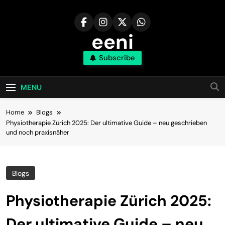
Skip
to
content
eeni
Subscribe
MENU
Home
Blogs
Physiotherapie Zürich 2025: Der ultimative Guide – neu geschrieben
und noch praxisnäher
Blogs
Physiotherapie Zürich 2025:
Der ultimative Guide – neu