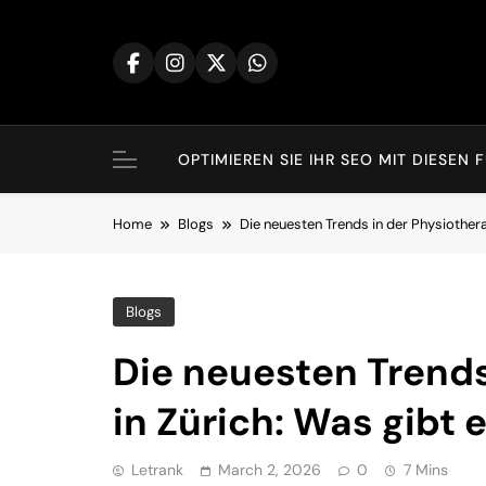
Skip
to
content
OPTIMIEREN SIE IHR SEO MIT DIES
Home
Blogs
Die neuesten Trends in der Physiothera
Blogs
Die neuesten Trends
in Zürich: Was gibt
Letrank
March 2, 2026
0
7 Mins