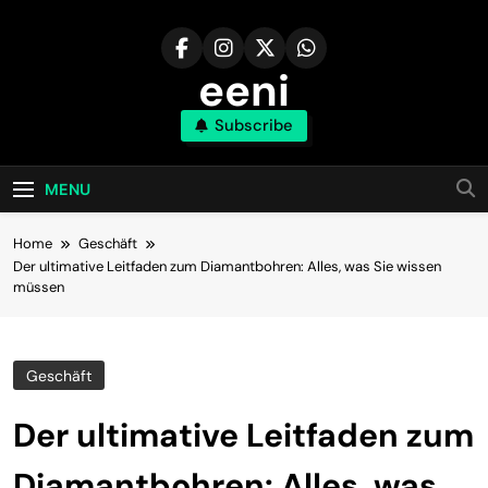
Skip
to
content
eeni
Subscribe
MENU
Home
Geschäft
Der ultimative Leitfaden zum Diamantbohren: Alles, was Sie wissen
müssen
Geschäft
Der ultimative Leitfaden zum
Diamantbohren: Alles, was