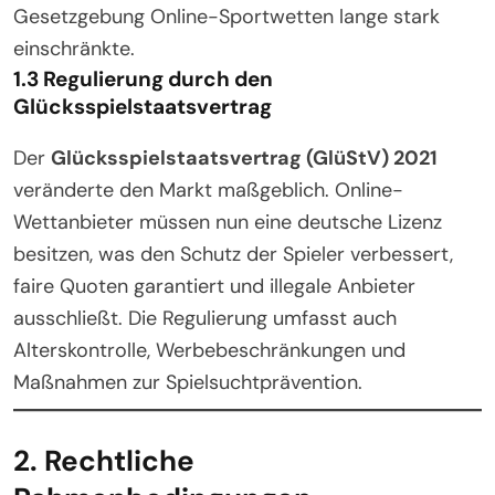
Gesetzgebung Online-Sportwetten lange stark
einschränkte.
1.3 Regulierung durch den
Glücksspielstaatsvertrag
Der
Glücksspielstaatsvertrag (GlüStV) 2021
veränderte den Markt maßgeblich. Online-
Wettanbieter müssen nun eine deutsche Lizenz
besitzen, was den Schutz der Spieler verbessert,
faire Quoten garantiert und illegale Anbieter
ausschließt. Die Regulierung umfasst auch
Alterskontrolle, Werbebeschränkungen und
Maßnahmen zur Spielsuchtprävention.
2. Rechtliche