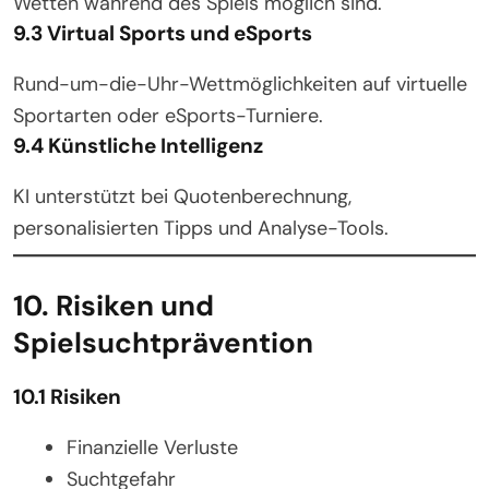
Wetten während des Spiels möglich sind.
9.3 Virtual Sports und eSports
Rund-um-die-Uhr-Wettmöglichkeiten auf virtuelle
Sportarten oder eSports-Turniere.
9.4 Künstliche Intelligenz
KI unterstützt bei Quotenberechnung,
personalisierten Tipps und Analyse-Tools.
10. Risiken und
Spielsuchtprävention
10.1 Risiken
Finanzielle Verluste
Suchtgefahr