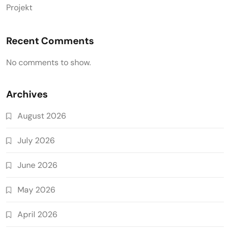
Projekt
Recent Comments
No comments to show.
Archives
August 2026
July 2026
June 2026
May 2026
April 2026