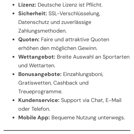
Lizenz:
Deutsche Lizenz ist Pflicht.
Sicherheit:
SSL-Verschlüsselung,
Datenschutz und zuverlässige
Zahlungsmethoden.
Quoten:
Faire und attraktive Quoten
erhöhen den möglichen Gewinn.
Wettangebot:
Breite Auswahl an Sportarten
und Wettarten.
Bonusangebote:
Einzahlungsboni,
Gratiswetten, Cashback und
Treueprogramme.
Kundenservice:
Support via Chat, E-Mail
oder Telefon.
Mobile App:
Bequeme Nutzung unterwegs.