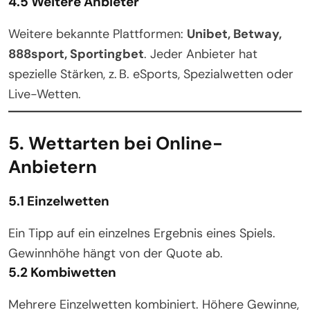
4.5 Weitere Anbieter
Weitere bekannte Plattformen:
Unibet, Betway,
888sport, Sportingbet
. Jeder Anbieter hat
spezielle Stärken, z. B. eSports, Spezialwetten oder
Live-Wetten.
5. Wettarten bei Online-
Anbietern
5.1 Einzelwetten
Ein Tipp auf ein einzelnes Ergebnis eines Spiels.
Gewinnhöhe hängt von der Quote ab.
5.2 Kombiwetten
Mehrere Einzelwetten kombiniert. Höhere Gewinne,