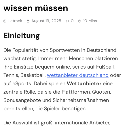
wissen müssen
Letrank
August 19, 2025
0
10 Mins
Einleitung
Die Popularität von Sportwetten in Deutschland
wächst stetig. Immer mehr Menschen platzieren
ihre Einsätze bequem online, sei es auf Fußball,
Tennis, Basketball,
wettanbieter deutschland
oder
auf eSports. Dabei spielen
Wettanbieter
eine
zentrale Rolle, da sie die Plattformen, Quoten,
Bonusangebote und Sicherheitsmaßnahmen
bereitstellen, die Spieler benötigen.
Die Auswahl ist groß: internationale Anbieter,