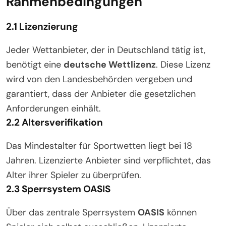
Rahmenbedingungen
2.1 Lizenzierung
Jeder Wettanbieter, der in Deutschland tätig ist,
benötigt eine
deutsche Wettlizenz
. Diese Lizenz
wird von den Landesbehörden vergeben und
garantiert, dass der Anbieter die gesetzlichen
Anforderungen einhält.
2.2 Altersverifikation
Das Mindestalter für Sportwetten liegt bei 18
Jahren. Lizenzierte Anbieter sind verpflichtet, das
Alter ihrer Spieler zu überprüfen.
2.3 Sperrsystem OASIS
Über das zentrale Sperrsystem
OASIS
können