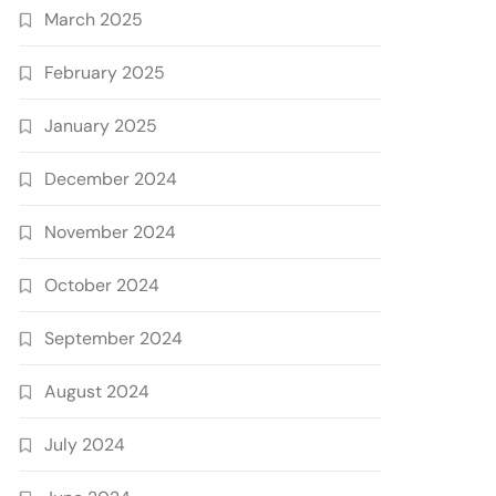
March 2025
February 2025
January 2025
December 2024
November 2024
October 2024
September 2024
August 2024
July 2024