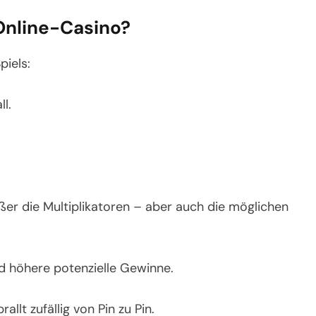
 Online-Casino?
piels:
l.
ßer die Multiplikatoren – aber auch die möglichen
d höhere potenzielle Gewinne.
allt zufällig von Pin zu Pin.