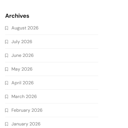
Archives
August 2026
July 2026
June 2026
May 2026
April 2026
March 2026
February 2026
January 2026