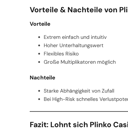
Vorteile & Nachteile von Pl
Vorteile
Extrem einfach und intuitiv
Hoher Unterhaltungswert
Flexibles Risiko
Große Multiplikatoren möglich
Nachteile
Starke Abhängigkeit von Zufall
Bei High-Risk schnelles Verlustpote
Fazit: Lohnt sich Plinko Cas