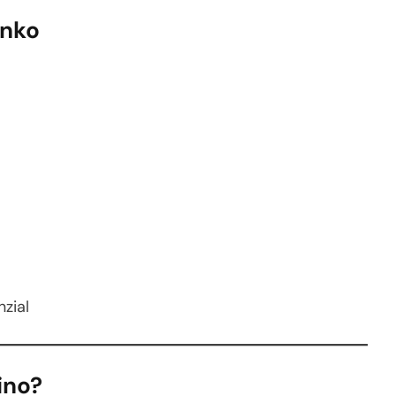
inko
nzial
ino?