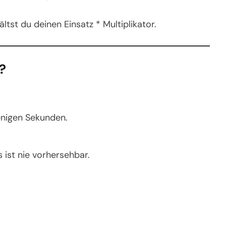
ltst du deinen Einsatz * Multiplikator.
?
enigen Sekunden.
 ist nie vorhersehbar.