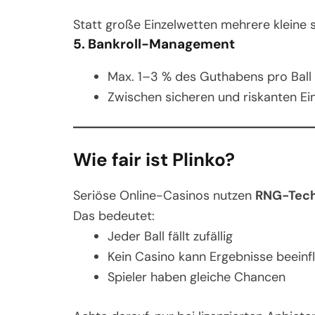
Statt große Einzelwetten mehrere kleine 
5. Bankroll-Management
Max. 1–3 % des Guthabens pro Ball
Zwischen sicheren und riskanten Ei
Wie fair ist Plinko?
Seriöse Online-Casinos nutzen
RNG-Tech
Das bedeutet:
Jeder Ball fällt zufällig
Kein Casino kann Ergebnisse beeinf
Spieler haben gleiche Chancen