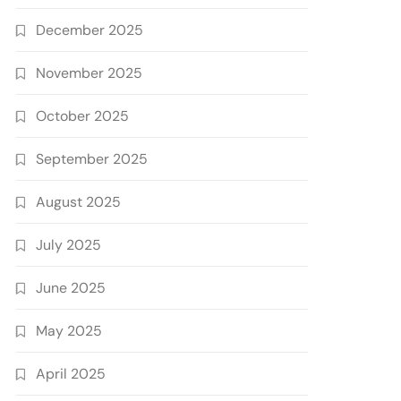
December 2025
November 2025
October 2025
September 2025
August 2025
July 2025
June 2025
May 2025
April 2025