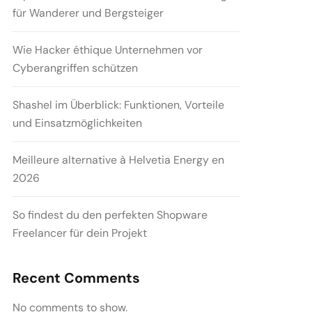
für Wanderer und Bergsteiger
Wie Hacker éthique Unternehmen vor
Cyberangriffen schützen
Shashel im Überblick: Funktionen, Vorteile
und Einsatzmöglichkeiten
Meilleure alternative à Helvetia Energy en
2026
So findest du den perfekten Shopware
Freelancer für dein Projekt
Recent Comments
No comments to show.