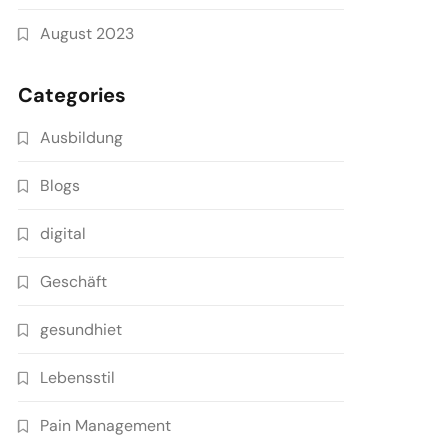
August 2023
Categories
Ausbildung
Blogs
digital
Geschäft
gesundhiet
Lebensstil
Pain Management