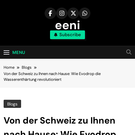
Skip
to
content
eeni
Subscribe
MENU
Home
Blogs
Von der Schweiz zu Ihnen nach Hause: Wie Evodrop die
Wasserenthärtung revolutioniert
Blogs
Von der Schweiz zu Ihnen
nach Hause: Wie Evodrop