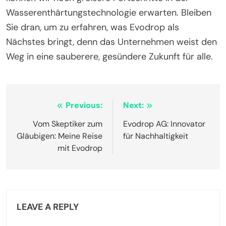
Wasserenthärtungstechnologie erwarten. Bleiben
Sie dran, um zu erfahren, was Evodrop als
Nächstes bringt, denn das Unternehmen weist den
Weg in eine sauberere, gesündere Zukunft für alle.
Post
Previous:
Next:
navigation
Vom Skeptiker zum
Evodrop AG: Innovator
Gläubigen: Meine Reise
für Nachhaltigkeit
mit Evodrop
LEAVE A REPLY