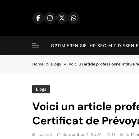
Skip
to
content
OPTIMIEREN SIE IHR SEO MIT DIES
Home
Blogs
Voici un article professionnel intitulé 
Blogs
Voici un article pro
Certificat de Prévoy
Letrank
September 4, 2024
0
10 Min