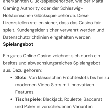
anerkannten Glücksspielbehörden, wie der Malta
Gaming Authority oder der Schleswig-
Holsteinischen Glücksspielbehörde. Diese
Lizenzstellen stellen sicher, dass das Casino fair
spielt, Kundengelder sicher verwahrt werden und
Datenschutzrichtlinien eingehalten werden.
Spielangebot
Ein gutes Online Casino zeichnet sich durch ein
breites und abwechslungsreiches Spielangebot
aus. Dazu gehören:
Slots
: Von klassischen Früchteslots bis hin zu
modernen Video Slots mit innovativen
Features.
Tischspiele
: Blackjack, Roulette, Baccarat
und Poker in verschiedenen Varianten.