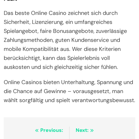
Das beste Online Casino zeichnet sich durch
Sicherheit, Lizenzierung, ein umfangreiches
Spielangebot, faire Bonusangebote, zuverlässige
Zahlungsmethoden, guten Kundenservice und
mobile Kompatibilität aus. Wer diese Kriterien
berücksichtigt, kann das Spielerlebnis voll
auskosten und sich gleichzeitig sicher fühlen.
Online Casinos bieten Unterhaltung, Spannung und
die Chance auf Gewinne – vorausgesetzt, man
wählt sorgfältig und spielt verantwortungsbewusst.
Post
Previous:
Next: