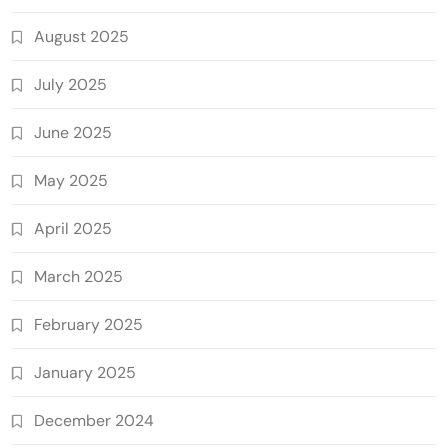
August 2025
July 2025
June 2025
May 2025
April 2025
March 2025
February 2025
January 2025
December 2024