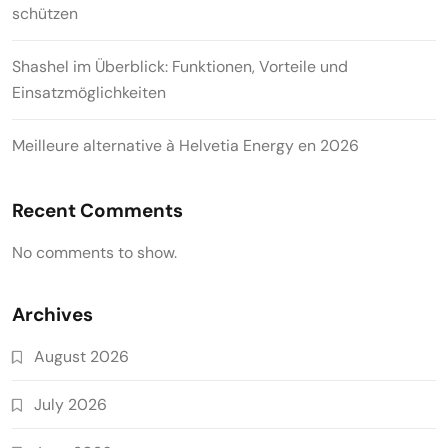
schützen
Shashel im Überblick: Funktionen, Vorteile und
Einsatzmöglichkeiten
Meilleure alternative à Helvetia Energy en 2026
Recent Comments
No comments to show.
Archives
August 2026
July 2026