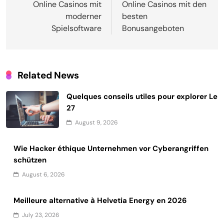
navigation
Online Casinos mit
Online Casinos mit den
moderner
besten
Spielsoftware
Bonusangeboten
Related News
Quelques conseils utiles pour explorer Le
27
August 9, 2026
Wie Hacker éthique Unternehmen vor Cyberangriffen
schützen
August 6, 2026
Meilleure alternative à Helvetia Energy en 2026
July 23, 2026