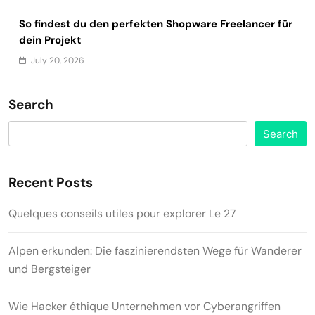
So findest du den perfekten Shopware Freelancer für
dein Projekt
July 20, 2026
Search
Search
Recent Posts
Quelques conseils utiles pour explorer Le 27
Alpen erkunden: Die faszinierendsten Wege für Wanderer
und Bergsteiger
Wie Hacker éthique Unternehmen vor Cyberangriffen