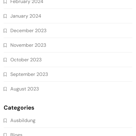
February 2024
January 2024
December 2023
November 2023
October 2023
September 2023
August 2023
Categories
Ausbildung
Blogs