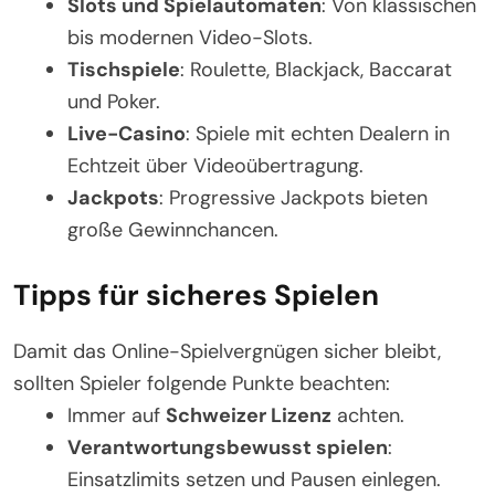
Slots und Spielautomaten
: Von klassischen
bis modernen Video-Slots.
Tischspiele
: Roulette, Blackjack, Baccarat
und Poker.
Live-Casino
: Spiele mit echten Dealern in
Echtzeit über Videoübertragung.
Jackpots
: Progressive Jackpots bieten
große Gewinnchancen.
Tipps für sicheres Spielen
Damit das Online-Spielvergnügen sicher bleibt,
sollten Spieler folgende Punkte beachten:
Immer auf
Schweizer Lizenz
achten.
Verantwortungsbewusst spielen
:
Einsatzlimits setzen und Pausen einlegen.