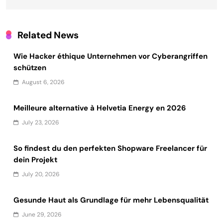
Related News
Wie Hacker éthique Unternehmen vor Cyberangriffen
schützen
August 6, 2026
Meilleure alternative à Helvetia Energy en 2026
July 23, 2026
So findest du den perfekten Shopware Freelancer für
dein Projekt
July 20, 2026
Gesunde Haut als Grundlage für mehr Lebensqualität
June 29, 2026