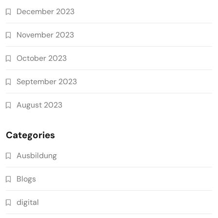
December 2023
November 2023
October 2023
September 2023
August 2023
Categories
Ausbildung
Blogs
digital