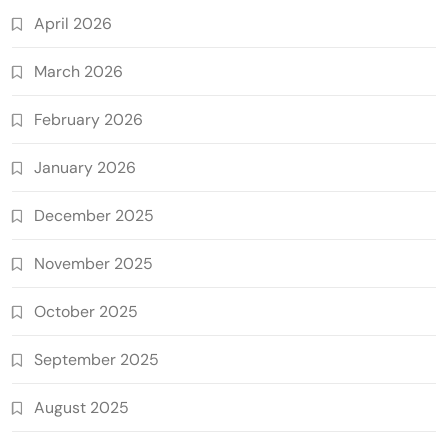
April 2026
March 2026
February 2026
January 2026
December 2025
November 2025
October 2025
September 2025
August 2025