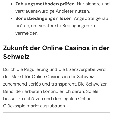
Zahlungsmethoden prüfen
: Nur sichere und
vertrauenswürdige Anbieter nutzen.
Bonusbedingungen lesen
: Angebote genau
prüfen, um versteckte Bedingungen zu
vermeiden.
Zukunft der Online Casinos in der
Schweiz
Durch die Regulierung und die Lizenzvergabe wird
der Markt für Online Casinos in der Schweiz
zunehmend seriös und transparent. Die Schweizer
Behörden arbeiten kontinuierlich daran, Spieler
besser zu schützen und den legalen Online-
Glücksspielmarkt auszubauen.