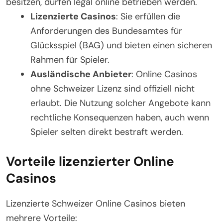
besitzen, dürfen legal online betrieben werden.
Lizenzierte Casinos
: Sie erfüllen die
Anforderungen des Bundesamtes für
Glücksspiel (BAG) und bieten einen sicheren
Rahmen für Spieler.
Ausländische Anbieter
: Online Casinos
ohne Schweizer Lizenz sind offiziell nicht
erlaubt. Die Nutzung solcher Angebote kann
rechtliche Konsequenzen haben, auch wenn
Spieler selten direkt bestraft werden.
Vorteile lizenzierter Online
Casinos
Lizenzierte Schweizer Online Casinos bieten
mehrere Vorteile: