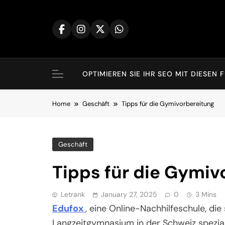
Skip
to
content
OPTIMIEREN SIE IHR SEO MIT DIES
Home
Geschäft
Tipps für die Gymivorbereitung
Geschäft
Tipps für die Gymiv
Letrank
January 27, 2025
0
3 Mins
Edufox
, eine Online-Nachhilfeschule, die
Langzeitgymnasium in der Schweiz spezialis