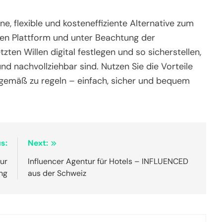
e, flexible und kosteneffiziente Alternative zum
gen Plattform und unter Beachtung der
zten Willen digital festlegen und so sicherstellen,
und nachvollziehbar sind. Nutzen Sie die Vorteile
itgemäß zu regeln – einfach, sicher und bequem
s:
Next:
ur
Influencer Agentur für Hotels – INFLUENCED
ng
aus der Schweiz