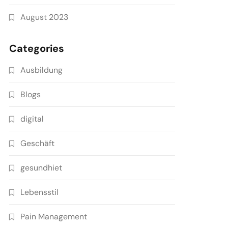
August 2023
Categories
Ausbildung
Blogs
digital
Geschäft
gesundhiet
Lebensstil
Pain Management