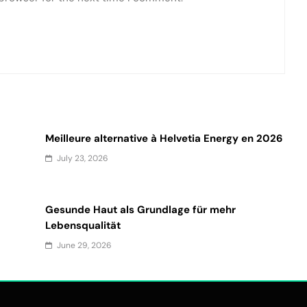
Meilleure alternative à Helvetia Energy en 2026
July 23, 2026
Gesunde Haut als Grundlage für mehr
Lebensqualität
June 29, 2026