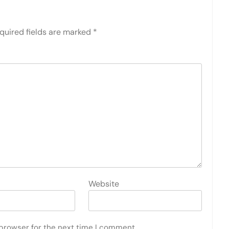
quired fields are marked
*
Website
 browser for the next time I comment.