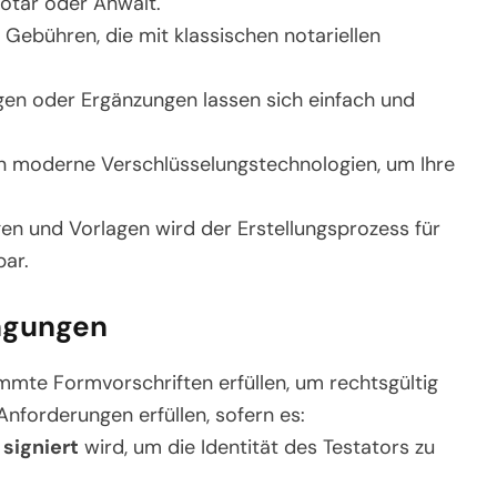
otar oder Anwalt.
 Gebühren, die mit klassischen notariellen
n oder Ergänzungen lassen sich einfach und
en moderne Verschlüsselungstechnologien, um Ihre
en und Vorlagen wird der Erstellungsprozess für
bar.
ngungen
mte Formvorschriften erfüllen, um rechtsgültig
Anforderungen erfüllen, sofern es:
 signiert
wird, um die Identität des Testators zu