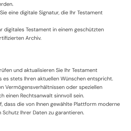
erden.
ie eine digitale Signatur, die Ihr Testament
hr digitales Testament in einem geschützten
ifizierten Archiv.
üfen und aktualisieren Sie Ihr Testament
s es stets Ihren aktuellen Wünschen entspricht.
n Vermögensverhältnissen oder speziellen
h einen Rechtsanwalt sinnvoll sein.
f, dass die von Ihnen gewählte Plattform moderne
n Schutz Ihrer Daten zu garantieren.