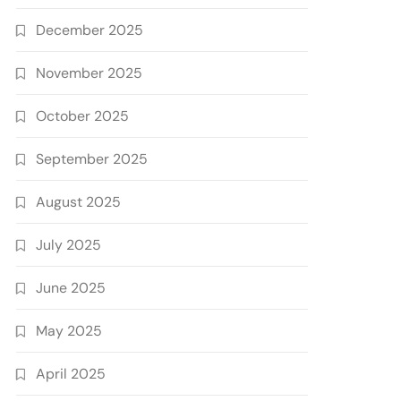
December 2025
November 2025
October 2025
September 2025
August 2025
July 2025
June 2025
May 2025
April 2025