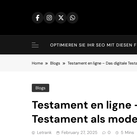
Skip
to
content
OPTIMIEREN SIE IHR SEO MIT DIES
Home
Blogs
Testament en ligne – Das digitale Te
Blogs
Testament en ligne 
Testament als mod
Letrank
February 27, 2025
0
5 Mins