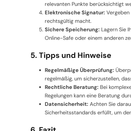
relevanten Punkte berücksichtigt w
Elektronische Signatur:
Vergeben S
rechtsgültig macht.
Sichere Speicherung:
Lagern Sie I
Online-Safe oder einem anderen zert
5. Tipps und Hinweise
Regelmäßige Überprüfung:
Überpr
regelmäßig, um sicherzustellen, das
Rechtliche Beratung:
Bei komplexe
Regelungen kann eine Beratung durc
Datensicherheit:
Achten Sie darau
Sicherheitsstandards erfüllt, um de
6. Fazit