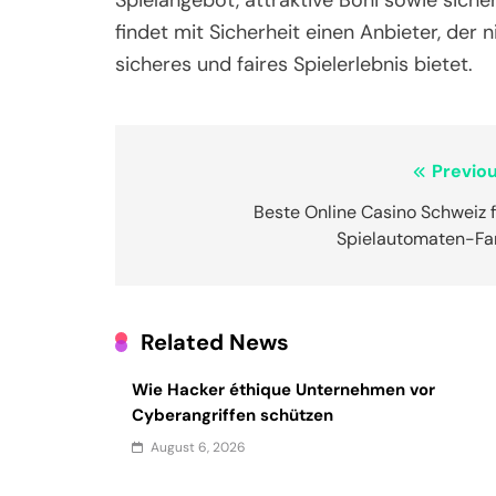
findet mit Sicherheit einen Anbieter, der 
sicheres und faires Spielerlebnis bietet.
Post
Previou
navigation
Beste Online Casino Schweiz 
Spielautomaten-Fa
Related News
Wie Hacker éthique Unternehmen vor
Cyberangriffen schützen
August 6, 2026