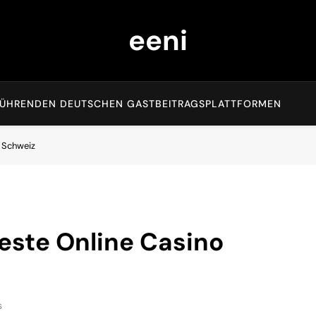
eeni
EN FÜHRENDEN DEUTSCHEN GASTBEITRAGSPLATTFORMEN
o Schweiz
beste Online Casino
s