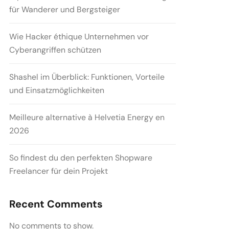
für Wanderer und Bergsteiger
Wie Hacker éthique Unternehmen vor
Cyberangriffen schützen
Shashel im Überblick: Funktionen, Vorteile
und Einsatzmöglichkeiten
Meilleure alternative à Helvetia Energy en
2026
So findest du den perfekten Shopware
Freelancer für dein Projekt
Recent Comments
No comments to show.