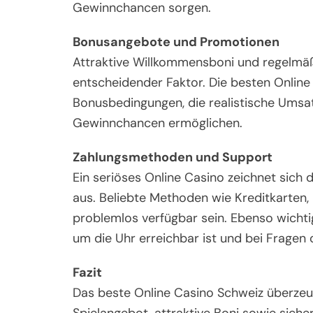
Gewinnchancen sorgen.
Bonusangebote und Promotionen
Attraktive Willkommensboni und regelmäßi
entscheidender Faktor. Die besten Online
Bonusbedingungen, die realistische Umsa
Gewinnchancen ermöglichen.
Zahlungsmethoden und Support
Ein seriöses Online Casino zeichnet sich
aus. Beliebte Methoden wie Kreditkarten,
problemlos verfügbar sein. Ebenso wichti
um die Uhr erreichbar ist und bei Fragen 
Fazit
Das beste Online Casino Schweiz überzeugt
Spielangebot, attraktive Boni sowie siche