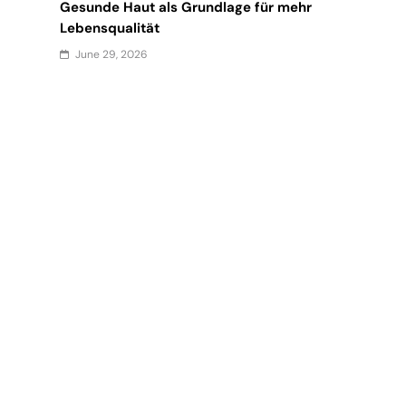
Gesunde Haut als Grundlage für mehr
Lebensqualität
June 29, 2026