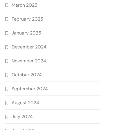
March 2025
February 2025
January 2025
December 2024
November 2024
October 2024
September 2024
August 2024
July 2024