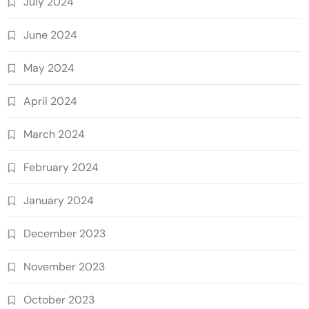
July 2024
June 2024
May 2024
April 2024
March 2024
February 2024
January 2024
December 2023
November 2023
October 2023