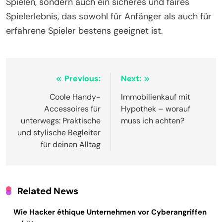
Spielen, sondern auch ein sicheres und faires
Spielerlebnis, das sowohl für Anfänger als auch für
erfahrene Spieler bestens geeignet ist.
Post
Previous:
Next:
navigation
Coole Handy-
Immobilienkauf mit
Accessoires für
Hypothek – worauf
unterwegs: Praktische
muss ich achten?
und stylische Begleiter
für deinen Alltag
Related News
Wie Hacker éthique Unternehmen vor Cyberangriffen