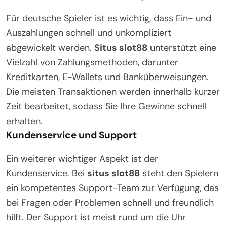
Für deutsche Spieler ist es wichtig, dass Ein- und
Auszahlungen schnell und unkompliziert
abgewickelt werden.
Situs slot88
unterstützt eine
Vielzahl von Zahlungsmethoden, darunter
Kreditkarten, E-Wallets und Banküberweisungen.
Die meisten Transaktionen werden innerhalb kurzer
Zeit bearbeitet, sodass Sie Ihre Gewinne schnell
erhalten.
Kundenservice und Support
Ein weiterer wichtiger Aspekt ist der
Kundenservice. Bei
situs slot88
steht den Spielern
ein kompetentes Support-Team zur Verfügung, das
bei Fragen oder Problemen schnell und freundlich
hilft. Der Support ist meist rund um die Uhr