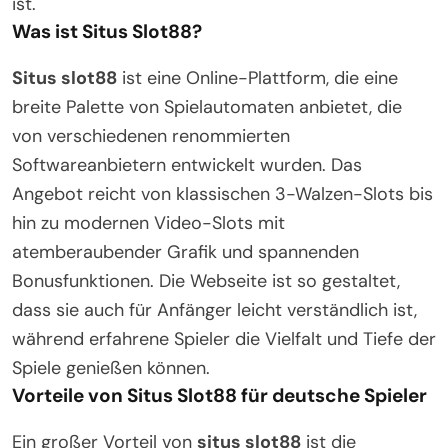
ist.
Was ist Situs Slot88?
Situs slot88
ist eine Online-Plattform, die eine
breite Palette von Spielautomaten anbietet, die
von verschiedenen renommierten
Softwareanbietern entwickelt wurden. Das
Angebot reicht von klassischen 3-Walzen-Slots bis
hin zu modernen Video-Slots mit
atemberaubender Grafik und spannenden
Bonusfunktionen. Die Webseite ist so gestaltet,
dass sie auch für Anfänger leicht verständlich ist,
während erfahrene Spieler die Vielfalt und Tiefe der
Spiele genießen können.
Vorteile von Situs Slot88 für deutsche Spieler
Ein großer Vorteil von
situs slot88
ist die