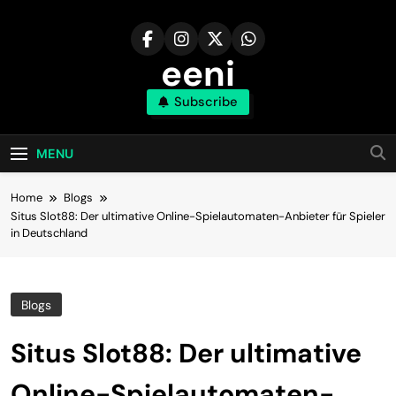
Skip
to
content
eeni
Subscribe
MENU
Home
Blogs
Situs Slot88: Der ultimative Online-Spielautomaten-Anbieter für Spieler
in Deutschland
Blogs
Situs Slot88: Der ultimative
Online-Spielautomaten-