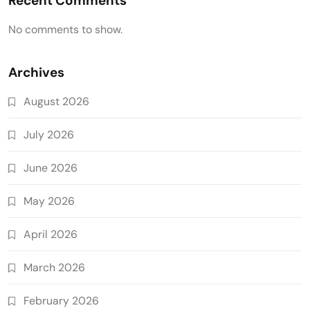
Recent Comments
No comments to show.
Archives
August 2026
July 2026
June 2026
May 2026
April 2026
March 2026
February 2026