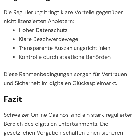
Die Regulierung bringt klare Vorteile gegenüber
nicht lizenzierten Anbietern:
Hoher Datenschutz
Klare Beschwerdewege
Transparente Auszahlungsrichtlinien
Kontrolle durch staatliche Behörden
Diese Rahmenbedingungen sorgen für Vertrauen
und Sicherheit im digitalen Glücksspielmarkt.
Fazit
Schweizer Online Casinos sind ein stark regulierter
Bereich des digitalen Entertainments. Die
gesetzlichen Vorgaben schaffen einen sicheren