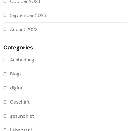
October 2023
September 2023
August 2023
Categories
Ausbildung
Blogs
digital
Geschäft
gesundhiet
Lebensstil