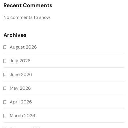
Recent Comments
No comments to show.
Archives
August 2026
July 2026
June 2026
May 2026
April 2026
March 2026