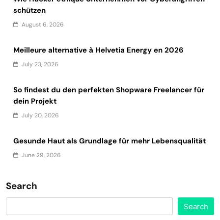
schützen
August 6, 2026
Meilleure alternative à Helvetia Energy en 2026
July 23, 2026
So findest du den perfekten Shopware Freelancer für
dein Projekt
July 20, 2026
Gesunde Haut als Grundlage für mehr Lebensqualität
June 29, 2026
Search
Search