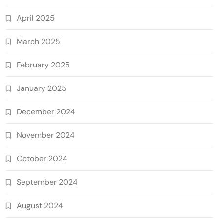
April 2025
March 2025
February 2025
January 2025
December 2024
November 2024
October 2024
September 2024
August 2024