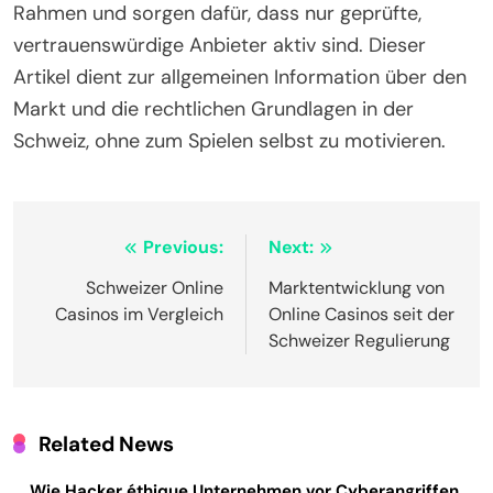
Rahmen und sorgen dafür, dass nur geprüfte,
vertrauenswürdige Anbieter aktiv sind. Dieser
Artikel dient zur allgemeinen Information über den
Markt und die rechtlichen Grundlagen in der
Schweiz, ohne zum Spielen selbst zu motivieren.
Post
Previous:
Next:
navigation
Schweizer Online
Marktentwicklung von
Casinos im Vergleich
Online Casinos seit der
Schweizer Regulierung
Related News
Wie Hacker éthique Unternehmen vor Cyberangriffen