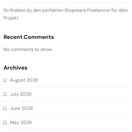
So findest du den perfekten Shopware Freelancer für dein
Projekt
Recent Comments
No comments to show.
Archives
August 2026
July 2026
June 2026
May 2026