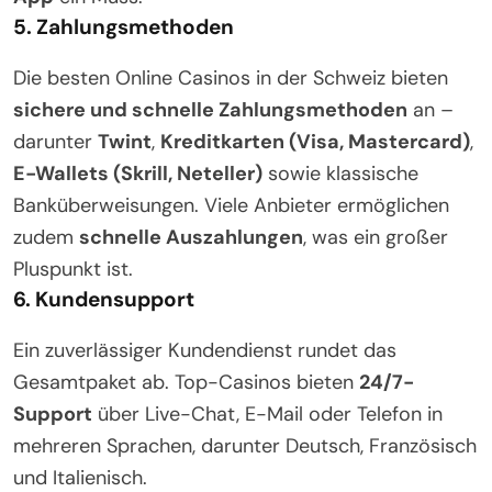
5. Zahlungsmethoden
Die besten Online Casinos in der Schweiz bieten
sichere und schnelle Zahlungsmethoden
an –
darunter
Twint
,
Kreditkarten (Visa, Mastercard)
,
E-Wallets (Skrill, Neteller)
sowie klassische
Banküberweisungen. Viele Anbieter ermöglichen
zudem
schnelle Auszahlungen
, was ein großer
Pluspunkt ist.
6. Kundensupport
Ein zuverlässiger Kundendienst rundet das
Gesamtpaket ab. Top-Casinos bieten
24/7-
Support
über Live-Chat, E-Mail oder Telefon in
mehreren Sprachen, darunter Deutsch, Französisch
und Italienisch.