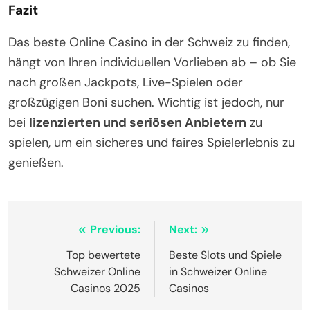
Fazit
Das beste Online Casino in der Schweiz zu finden,
hängt von Ihren individuellen Vorlieben ab – ob Sie
nach großen Jackpots, Live-Spielen oder
großzügigen Boni suchen. Wichtig ist jedoch, nur
bei
lizenzierten und seriösen Anbietern
zu
spielen, um ein sicheres und faires Spielerlebnis zu
genießen.
Post
Previous:
Next:
navigation
Top bewertete
Beste Slots und Spiele
Schweizer Online
in Schweizer Online
Casinos 2025
Casinos