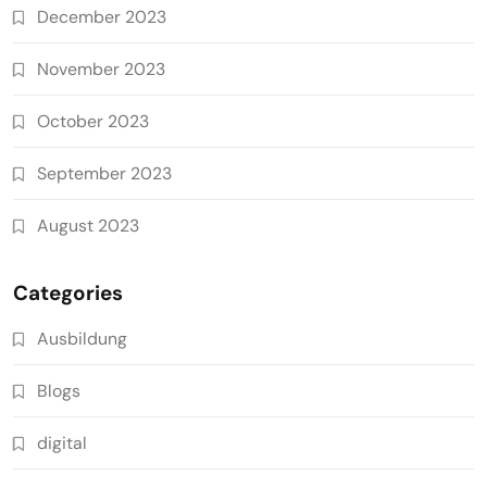
December 2023
November 2023
October 2023
September 2023
August 2023
Categories
Ausbildung
Blogs
digital