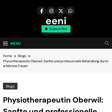
Skip
to
content
eeni
Subscribe
MENU
Home
Blogs
Physiotherapeutin Oberwil: Sanfte und professionelle Behandlung durch
erfahrene Frauen
Blogs
Physiotherapeutin Oberwil:
Sanfte und professionelle