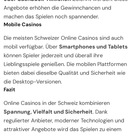
Angebote erhöhen die Gewinnchancen und
machen das Spielen noch spannender.
Mobile Casinos
Die meisten Schweizer Online Casinos sind auch
mobil verfügbar. Über
Smartphones und Tablets
können Spieler jederzeit und überall ihre
Lieblingsspiele genießen. Die mobilen Plattformen
bieten dabei dieselbe Qualität und Sicherheit wie
die Desktop-Versionen.
Fazit
Online Casinos in der Schweiz kombinieren
Spannung, Vielfalt und Sicherheit
. Dank
regulierter Anbieter, moderner Technologien und
attraktiver Angebote wird das Spielen zu einem