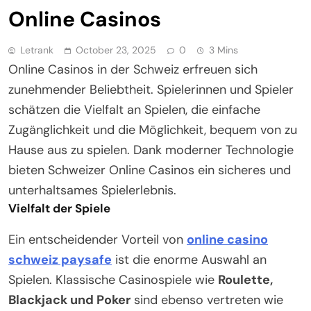
Online Casinos
Letrank
October 23, 2025
0
3 Mins
Online Casinos in der Schweiz erfreuen sich
zunehmender Beliebtheit. Spielerinnen und Spieler
schätzen die Vielfalt an Spielen, die einfache
Zugänglichkeit und die Möglichkeit, bequem von zu
Hause aus zu spielen. Dank moderner Technologie
bieten Schweizer Online Casinos ein sicheres und
unterhaltsames Spielerlebnis.
Vielfalt der Spiele
Ein entscheidender Vorteil von
online casino
schweiz paysafe
ist die enorme Auswahl an
Spielen. Klassische Casinospiele wie
Roulette,
Blackjack und Poker
sind ebenso vertreten wie