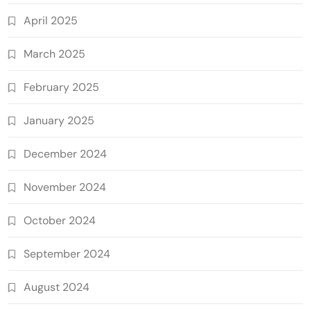
April 2025
March 2025
February 2025
January 2025
December 2024
November 2024
October 2024
September 2024
August 2024