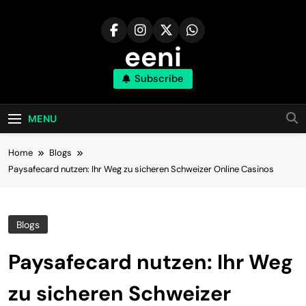
Skip
to
content
eeni
Subscribe
MENU
Home
Blogs
Paysafecard nutzen: Ihr Weg zu sicheren Schweizer Online Casinos
Blogs
Paysafecard nutzen: Ihr Weg
zu sicheren Schweizer