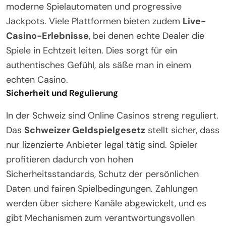
moderne Spielautomaten und progressive
Jackpots. Viele Plattformen bieten zudem
Live-
Casino-Erlebnisse
, bei denen echte Dealer die
Spiele in Echtzeit leiten. Dies sorgt für ein
authentisches Gefühl, als säße man in einem
echten Casino.
Sicherheit und Regulierung
In der Schweiz sind Online Casinos streng reguliert.
Das
Schweizer Geldspielgesetz
stellt sicher, dass
nur lizenzierte Anbieter legal tätig sind. Spieler
profitieren dadurch von hohen
Sicherheitsstandards, Schutz der persönlichen
Daten und fairen Spielbedingungen. Zahlungen
werden über sichere Kanäle abgewickelt, und es
gibt Mechanismen zum verantwortungsvollen