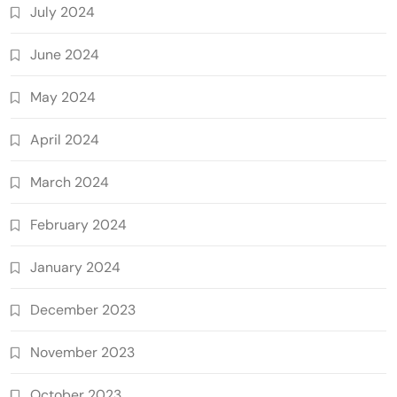
July 2024
June 2024
May 2024
April 2024
March 2024
February 2024
January 2024
December 2023
November 2023
October 2023