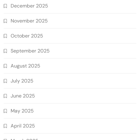
December 2025
November 2025
October 2025
September 2025
August 2025
July 2025
June 2025
May 2025
April 2025