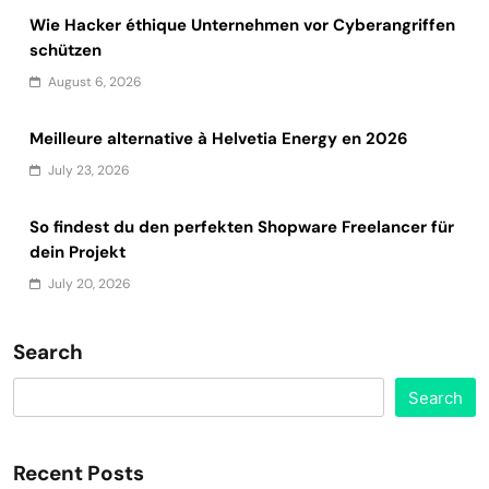
Wie Hacker éthique Unternehmen vor Cyberangriffen
schützen
August 6, 2026
Meilleure alternative à Helvetia Energy en 2026
July 23, 2026
So findest du den perfekten Shopware Freelancer für
dein Projekt
July 20, 2026
Search
Search
Recent Posts