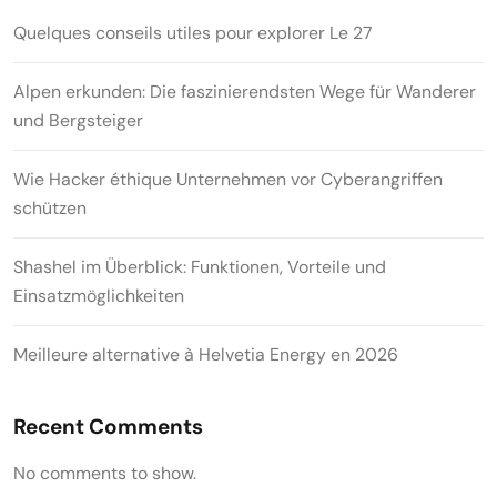
Quelques conseils utiles pour explorer Le 27
Alpen erkunden: Die faszinierendsten Wege für Wanderer
und Bergsteiger
Wie Hacker éthique Unternehmen vor Cyberangriffen
schützen
Shashel im Überblick: Funktionen, Vorteile und
Einsatzmöglichkeiten
Meilleure alternative à Helvetia Energy en 2026
Recent Comments
No comments to show.