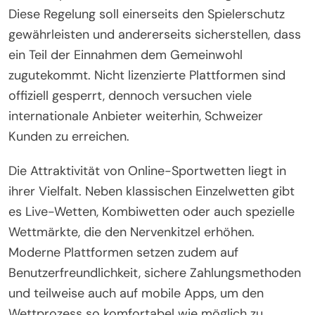
Diese Regelung soll einerseits den Spielerschutz
gewährleisten und andererseits sicherstellen, dass
ein Teil der Einnahmen dem Gemeinwohl
zugutekommt. Nicht lizenzierte Plattformen sind
offiziell gesperrt, dennoch versuchen viele
internationale Anbieter weiterhin, Schweizer
Kunden zu erreichen.
Die Attraktivität von Online-Sportwetten liegt in
ihrer Vielfalt. Neben klassischen Einzelwetten gibt
es Live-Wetten, Kombiwetten oder auch spezielle
Wettmärkte, die den Nervenkitzel erhöhen.
Moderne Plattformen setzen zudem auf
Benutzerfreundlichkeit, sichere Zahlungsmethoden
und teilweise auch auf mobile Apps, um den
Wettprozess so komfortabel wie möglich zu