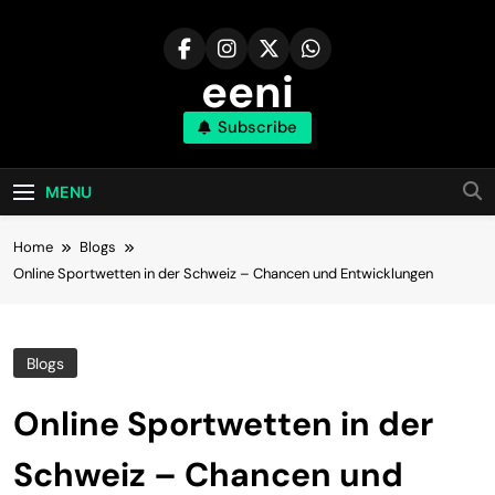
Skip
to
content
eeni
Subscribe
MENU
Home
Blogs
Online Sportwetten in der Schweiz – Chancen und Entwicklungen
Blogs
Online Sportwetten in der
Schweiz – Chancen und