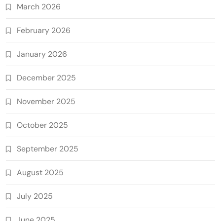
March 2026
February 2026
January 2026
December 2025
November 2025
October 2025
September 2025
August 2025
July 2025
June 2025