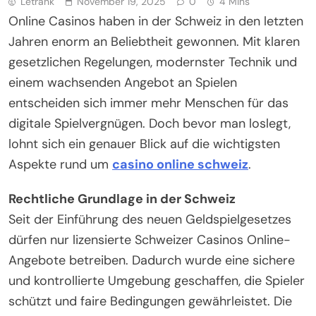
Letrank
November 19, 2025
0
4 Mins
Online Casinos haben in der Schweiz in den letzten
Jahren enorm an Beliebtheit gewonnen. Mit klaren
gesetzlichen Regelungen, modernster Technik und
einem wachsenden Angebot an Spielen
entscheiden sich immer mehr Menschen für das
digitale Spielvergnügen. Doch bevor man loslegt,
lohnt sich ein genauer Blick auf die wichtigsten
Aspekte rund um
casino online schweiz
.
Rechtliche Grundlage in der Schweiz
Seit der Einführung des neuen Geldspielgesetzes
dürfen nur lizensierte Schweizer Casinos Online-
Angebote betreiben. Dadurch wurde eine sichere
und kontrollierte Umgebung geschaffen, die Spieler
schützt und faire Bedingungen gewährleistet. Die