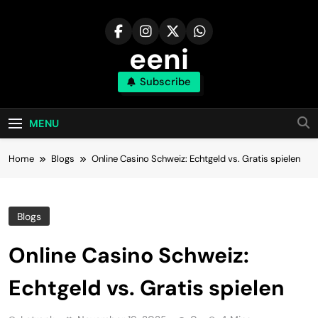
Skip
to
content
eeni
Subscribe
MENU
Home
Blogs
Online Casino Schweiz: Echtgeld vs. Gratis spielen
Blogs
Online Casino Schweiz:
Echtgeld vs. Gratis spielen