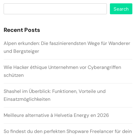
Search
Recent Posts
Alpen erkunden: Die faszinierendsten Wege für Wanderer
und Bergsteiger
Wie Hacker éthique Unternehmen vor Cyberangriffen
schützen
Shashel im Überblick: Funktionen, Vorteile und
Einsatzmöglichkeiten
Meilleure alternative à Helvetia Energy en 2026
So findest du den perfekten Shopware Freelancer für dein