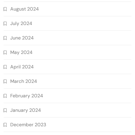
August 2024
July 2024
June 2024
May 2024
April 2024
March 2024
February 2024
January 2024
December 2023