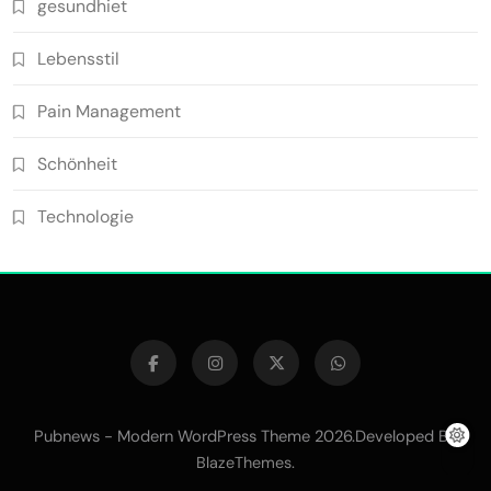
gesundhiet
Lebensstil
Pain Management
Schönheit
Technologie
Pubnews - Modern WordPress Theme 2026.Developed By
.
BlazeThemes