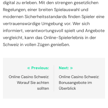
digital zu erleben. Mit den strengen gesetzlichen
Regelungen, einer breiten Spielauswahl und
modernen Sicherheitsstandards finden Spieler eine
vertrauenswürdige Umgebung vor. Wer sich
informiert, verantwortungsvoll spielt und Angebote
vergleicht, kann das Online-Spielerlebnis in der
Schweiz in vollen Zügen genießen.
Post
Previous:
Next:
navigation
Online Casino Schweiz:
Online Casino Schweiz:
Worauf Sie achten
Bonusangebote im
sollten
Überblick