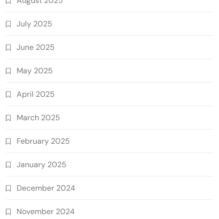
August 2025
July 2025
June 2025
May 2025
April 2025
March 2025
February 2025
January 2025
December 2024
November 2024