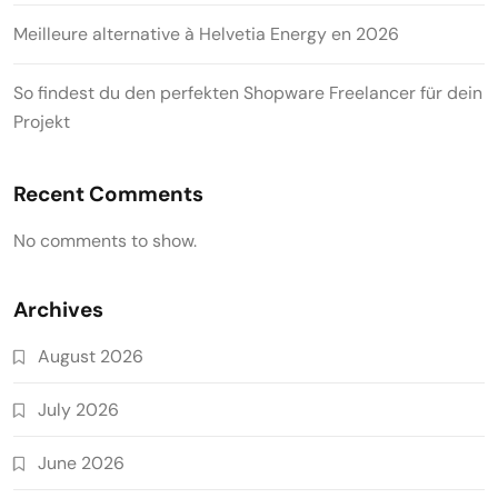
Meilleure alternative à Helvetia Energy en 2026
So findest du den perfekten Shopware Freelancer für dein
Projekt
Recent Comments
No comments to show.
Archives
August 2026
July 2026
June 2026