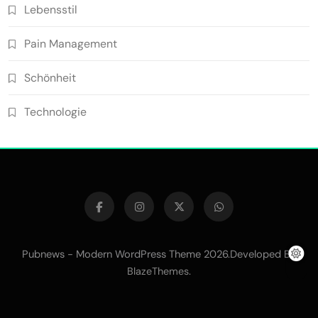
Lebensstil
Pain Management
Schönheit
Technologie
Pubnews - Modern WordPress Theme 2026.Developed By
.
BlazeThemes