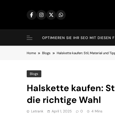
Skip
to
content
OPTIMIEREN SIE IHR SEO MIT DIES
Home
Blogs
Halskette kaufen: Stil, Material und Tip
Blogs
Halskette kaufen: St
die richtige Wahl
Letrank
April 1, 2025
0
4 Mins