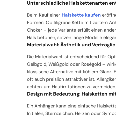
Unterschiedliche Halskettenarten e
Beim Kauf einer
Halskette kaufen
eröffn
Formen. Ob filigrane Kette mit zartem A
Choker – jede Variante erfüllt einen an
Hals betonen, setzen lange Modelle elega
Materialwahl: Ästhetik und Verträglic
Die Materialwahl ist entscheidend für Opt
Gelbgold, Weißgold oder Roségold – wirken 
klassische Alternative mit kühlem Glanz. 
oft auch preislich attraktiver ist. Allergik
achten, um Hautirritationen zu vermeiden
Design mit Bedeutung: Halsketten mi
Ein Anhänger kann eine einfache Halsket
Initialen, Sternzeichen, Herzen oder Symbo