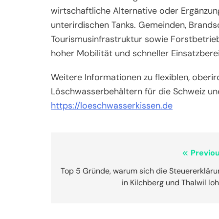
wirtschaftliche Alternative oder Ergänzu
unterirdischen Tanks. Gemeinden, Brandsc
Tourismusinfrastruktur sowie Forstbetrieb
hoher Mobilität und schneller Einsatzberei
Weitere Informationen zu flexiblen, ober
Löschwasserbehältern für die Schweiz und
https://loeschwasserkissen.de
Post
Previou
navigation
Top 5 Gründe, warum sich die Steuererkläru
in Kilchberg und Thalwil lo