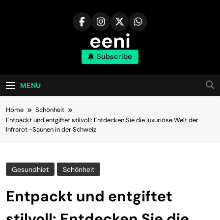
Skip
to
content
eeni
Subscribe
MENU
Home
Schönheit
Entpackt und entgiftet stilvoll: Entdecken Sie die luxuriöse Welt der
Infrarot -Saunen in der Schweiz
Gesundhiet
Schönheit
Entpackt und entgiftet
stilvoll: Entdecken Sie die