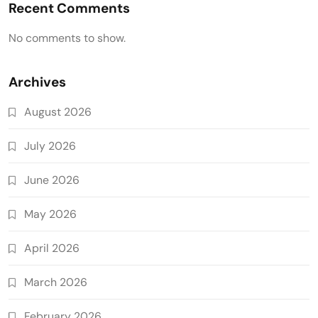
Recent Comments
No comments to show.
Archives
August 2026
July 2026
June 2026
May 2026
April 2026
March 2026
February 2026