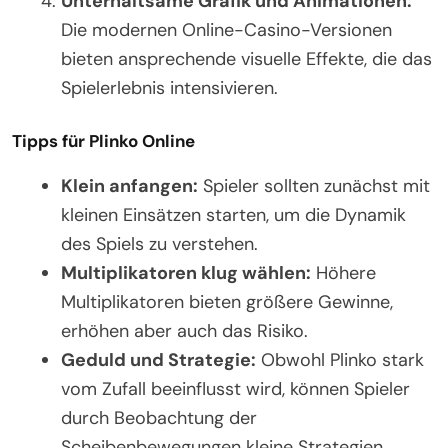
Unterhaltsame Grafik und Animationen:
Die modernen Online-Casino-Versionen
bieten ansprechende visuelle Effekte, die das
Spielerlebnis intensivieren.
Tipps für Plinko Online
Klein anfangen:
Spieler sollten zunächst mit
kleinen Einsätzen starten, um die Dynamik
des Spiels zu verstehen.
Multiplikatoren klug wählen:
Höhere
Multiplikatoren bieten größere Gewinne,
erhöhen aber auch das Risiko.
Geduld und Strategie:
Obwohl Plinko stark
vom Zufall beeinflusst wird, können Spieler
durch Beobachtung der
Scheibenbewegungen kleine Strategien