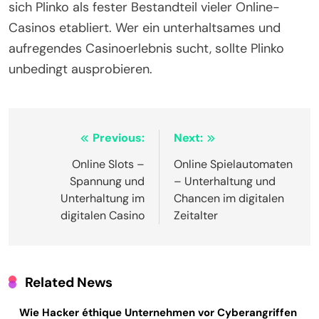
sich Plinko als fester Bestandteil vieler Online-
Casinos etabliert. Wer ein unterhaltsames und
aufregendes Casinoerlebnis sucht, sollte Plinko
unbedingt ausprobieren.
Post
Previous:
Next:
navigation
Online Slots –
Online Spielautomaten
Spannung und
– Unterhaltung und
Unterhaltung im
Chancen im digitalen
digitalen Casino
Zeitalter
Related News
Wie Hacker éthique Unternehmen vor Cyberangriffen