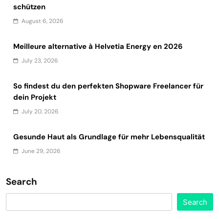
schützen
August 6, 2026
Meilleure alternative à Helvetia Energy en 2026
July 23, 2026
So findest du den perfekten Shopware Freelancer für
dein Projekt
July 20, 2026
Gesunde Haut als Grundlage für mehr Lebensqualität
June 29, 2026
Search
Search