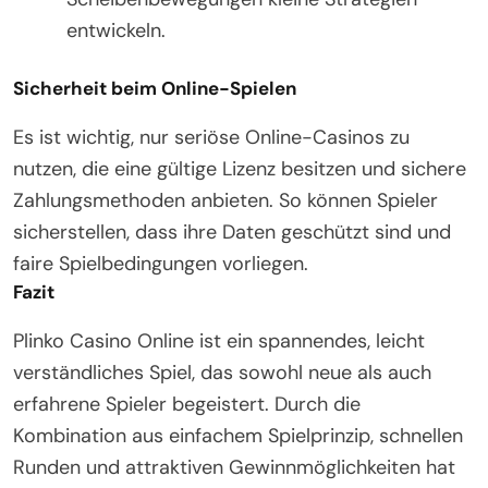
entwickeln.
Sicherheit beim Online-Spielen
Es ist wichtig, nur seriöse Online-Casinos zu
nutzen, die eine gültige Lizenz besitzen und sichere
Zahlungsmethoden anbieten. So können Spieler
sicherstellen, dass ihre Daten geschützt sind und
faire Spielbedingungen vorliegen.
Fazit
Plinko Casino Online ist ein spannendes, leicht
verständliches Spiel, das sowohl neue als auch
erfahrene Spieler begeistert. Durch die
Kombination aus einfachem Spielprinzip, schnellen
Runden und attraktiven Gewinnmöglichkeiten hat