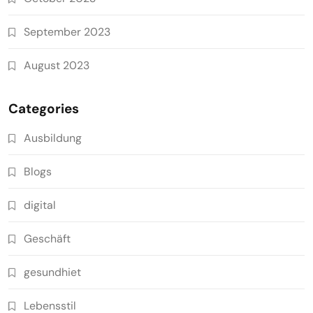
September 2023
August 2023
Categories
Ausbildung
Blogs
digital
Geschäft
gesundhiet
Lebensstil