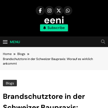
Skip
to
content
eeni
Subscribe
MENU
Home
Blogs
Brandschutztore in der Schweizer Baupraxis: Worauf es wirklich
ankommt
Blogs
Brandschutztore in der
Schweizer Baupraxis: