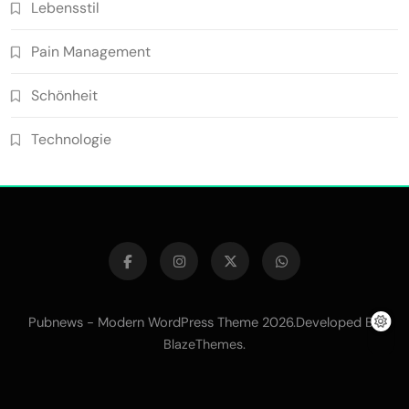
Lebensstil
Pain Management
Schönheit
Technologie
Pubnews - Modern WordPress Theme 2026.Developed By
.
BlazeThemes