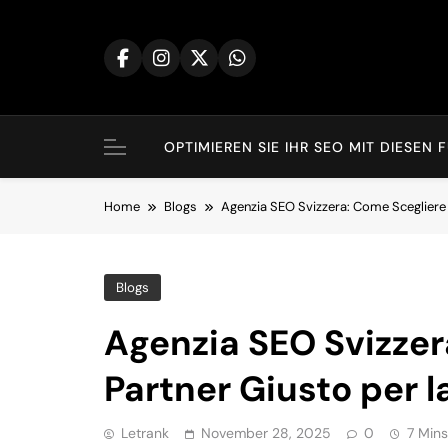
Skip
to
content
OPTIMIEREN SIE IHR SEO MIT DIES
Home
Blogs
Agenzia SEO Svizzera: Come Scegliere i
Blogs
Agenzia SEO Svizzer
Partner Giusto per l
Letrank
November 28, 2025
0
7 Mins