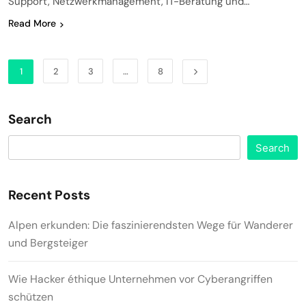
Support, Netzwerkmanagement, IT-Beratung und…
Read More
1
2
3
…
8
Search
Search
Recent Posts
Alpen erkunden: Die faszinierendsten Wege für Wanderer
und Bergsteiger
Wie Hacker éthique Unternehmen vor Cyberangriffen
schützen