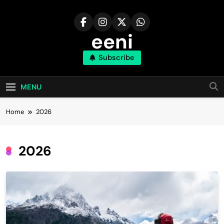
Skip
to
content
eeni
Subscribe
MENU
Home
2026
2026