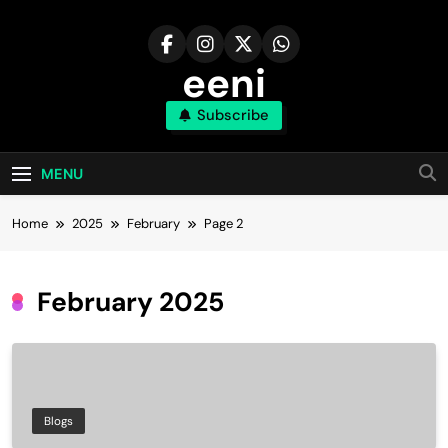
Skip
to
content
eeni
Subscribe
MENU
Home
2025
February
Page 2
February 2025
Blogs